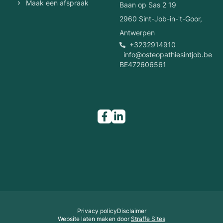
Maak een afspraak
Baan op Sas 2 19
2960
Sint-Job-in-'t-Goor
,
Antwerpen
+3232914910
info@osteopathiesintjob.be
BE472606561
Bezoek ons op sociale media
Privacy policy
Disclaimer
Wettelijke informatie
Website laten maken door
Straffe Sites